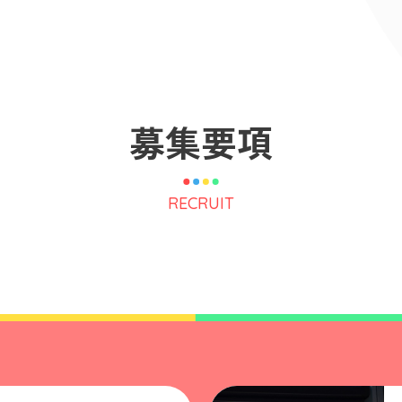
募
集
要
項
RECRUIT