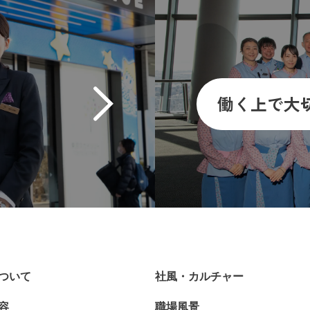
働く上で大
ついて
社風・カルチャー
容
職場風景