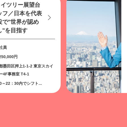
カイツリー展望台
ッフ／⽇本を代表
設で"世界が認め
し"を⽬指す
社員
50,000円
都墨田区押上1-1-2 東京スカイ
4F事務室 T4-1
0～22：30内でシフト...