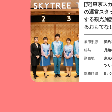
[契]東京ス
の運営スタ
する観光施
るおもてな
雇用形態
契約
給与
月給2
勤務地
東京
ツリー
勤務時間
8：0